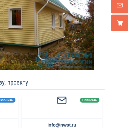
у, проекту
звонить
Написать
info@nwst.ru